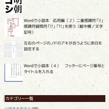
Wordで小説本 応用編（２）二重感嘆符「!!」
感嘆符疑問符「!?」「?!」を使う（縦中横／文字
記号）
左右のページのノドのアキが合うように余白を
設定する
Wordで小説本（４） フッターにページ番号と
タイトルを入れる
カテゴリー一覧
小説本を作ろう
(30)