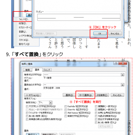
「
すべて置換
」をクリック