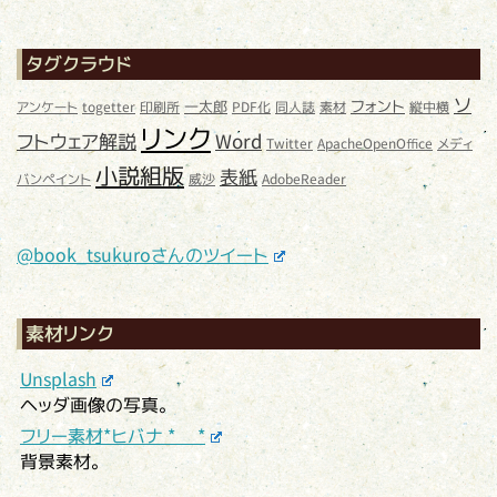
タグクラウド
ソ
フォント
一太郎
アンケート
togetter
印刷所
PDF化
同人誌
素材
縦中横
リンク
フトウェア解説
Word
Twitter
ApacheOpenOffice
メディ
小説組版
表紙
バンペイント
威沙
AdobeReader
@book_tsukuroさんのツイート
素材リンク
Unsplash
ヘッダ画像の写真。
フリー素材*ヒバナ * *
背景素材。