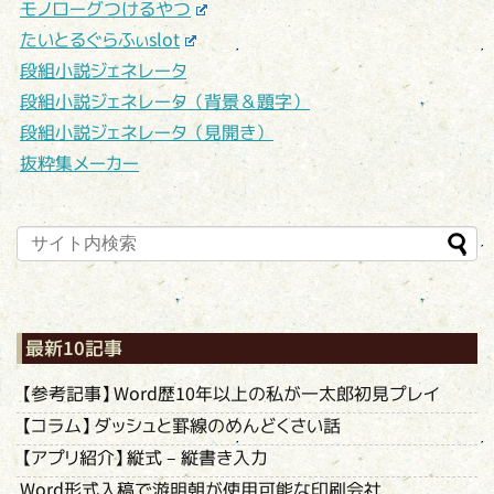
モノローグつけるやつ
たいとるぐらふぃslot
段組小説ジェネレータ
段組小説ジェネレータ（背景＆題字）
段組小説ジェネレータ（見開き）
抜粋集メーカー
最新10記事
【参考記事】Word歴10年以上の私が一太郎初見プレイ
【コラム】ダッシュと罫線のめんどくさい話
【アプリ紹介】縦式 – 縦書き入力
Word形式入稿で游明朝が使用可能な印刷会社