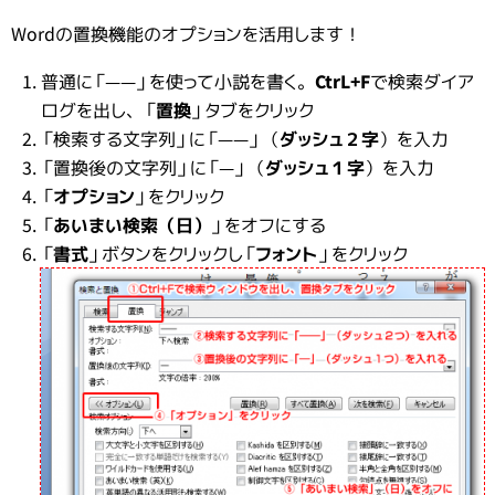
Wordの置換機能のオプションを活用します！
普通に「――」を使って小説を書く。
CtrL+F
で検索ダイア
ログを出し、「
置換
」タブをクリック
「検索する文字列」に「――」（
ダッシュ２字
）を入力
「置換後の文字列」に「―」（
ダッシュ１字
）を入力
「
オプション
」をクリック
「
あいまい検索（日）
」をオフにする
「
書式
」ボタンをクリックし「
フォント
」をクリック