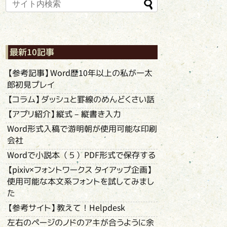
最新10記事
【参考記事】Word歴10年以上の私が一太
郎初見プレイ
【コラム】ダッシュと罫線のめんどくさい話
【アプリ紹介】縦式 – 縦書き入力
Word形式入稿で游明朝が使用可能な印刷
会社
Wordで小説本（５）PDF形式で保存する
【pixiv×フォントワークス タイアップ企画】
使用可能な本文系フォントを試してみまし
た
【参考サイト】教えて！Helpdesk
左右のページのノドのアキが合うように余