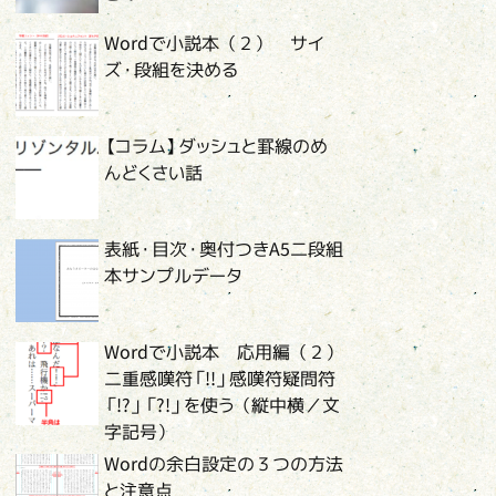
Wordで小説本（２） サイ
ズ・段組を決める
【コラム】ダッシュと罫線のめ
んどくさい話
表紙・目次・奥付つきA5二段組
本サンプルデータ
Wordで小説本 応用編（２）
二重感嘆符「!!」感嘆符疑問符
「!?」「?!」を使う（縦中横／文
字記号）
Wordの余白設定の３つの方法
と注意点