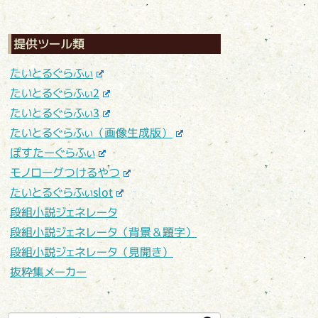
提供ツール類
たいとるぐらふぃ
たいとるぐらふぃ2
たいとるぐらふぃ3
たいとるぐらふぃ（画像生成版）
ぽすたーぐらふぃ
モノローグつけるやつ
たいとるぐらふぃslot
段組小説ジェネレータ
段組小説ジェネレータ（背景＆題字）
段組小説ジェネレータ（見開き）
抜粋集メーカー