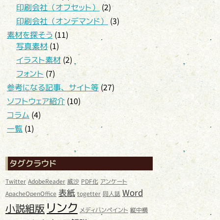
印刷会社（オフセット）
(2)
印刷会社（オンデマンド）
(3)
素材を探そう
(11)
写真素材
(1)
イラスト素材
(2)
フォント
(7)
参考になる記事、サイト等
(27)
ソフトウェア紹介
(10)
コラム
(4)
一覧
(1)
タグクラウド
Twitter
AdobeReader
威沙
PDF化
アンケート
表紙
Word
ApacheOpenOffice
togetter
同人誌
リンク
小説組版
メディバンペイント
縦中横