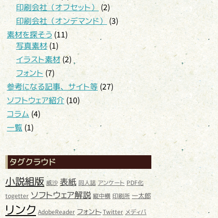
印刷会社（オフセット）
(2)
印刷会社（オンデマンド）
(3)
素材を探そう
(11)
写真素材
(1)
イラスト素材
(2)
フォント
(7)
参考になる記事、サイト等
(27)
ソフトウェア紹介
(10)
コラム
(4)
一覧
(1)
タグクラウド
小説組版
表紙
威沙
同人誌
アンケート
PDF化
ソフトウェア解説
一太郎
togetter
縦中横
印刷所
リンク
フォント
AdobeReader
Twitter
メディバ