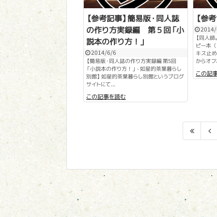
【参考記事】簡易版・同人誌
【参
の作り方実録編 第５回「小
2014/
【同人師
説本の作り方！」
ピー本（
2014/6/6
キス止め
【簡易版・同人誌の作り方実録編 第5回
からオフ
「小説本の作り方！」 - 如星的茶葉暮らし
この記
別館】 如星的茶葉暮らし別館というブログ
サイトにて...
この記事を読む