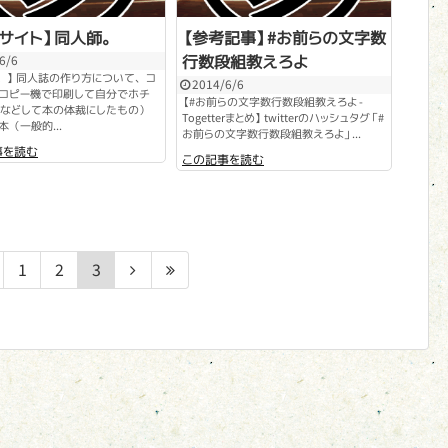
考サイト】同人師。
【参考記事】#お前らの文字数
行数段組教えろよ
6/6
。】 同人誌の作り方について、コ
2014/6/6
コピー機で印刷して自分でホチ
【#お前らの文字数行数段組教えろよ -
などして本の体裁にしたもの）
Togetterまとめ】 twitterのハッシュタグ「#
本（一般的...
お前らの文字数行数段組教えろよ」...
事を読む
この記事を読む
1
2
3