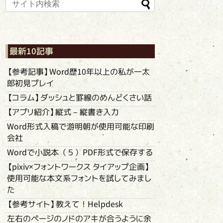
最新10記事
【参考記事】Word歴10年以上の私が一太
郎初見プレイ
【コラム】ダッシュと罫線のめんどくさい話
【アプリ紹介】縦式 – 縦書き入力
Word形式入稿で游明朝が使用可能な印刷
会社
Wordで小説本（５）PDF形式で保存する
【pixiv×フォントワークス タイアップ企画】
使用可能な本文系フォントを試してみまし
た
【参考サイト】教えて！Helpdesk
左右のページのノドのアキが合うように余