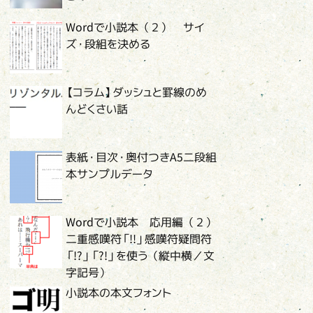
Wordで小説本（２） サイ
ズ・段組を決める
【コラム】ダッシュと罫線のめ
んどくさい話
表紙・目次・奥付つきA5二段組
本サンプルデータ
Wordで小説本 応用編（２）
二重感嘆符「!!」感嘆符疑問符
「!?」「?!」を使う（縦中横／文
字記号）
小説本の本文フォント