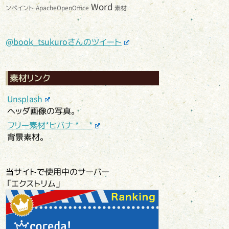
Word
ンペイント
ApacheOpenOffice
素材
@book_tsukuroさんのツイート
素材リンク
Unsplash
ヘッダ画像の写真。
フリー素材*ヒバナ * *
背景素材。
当サイトで使用中のサーバー
「エクストリム」