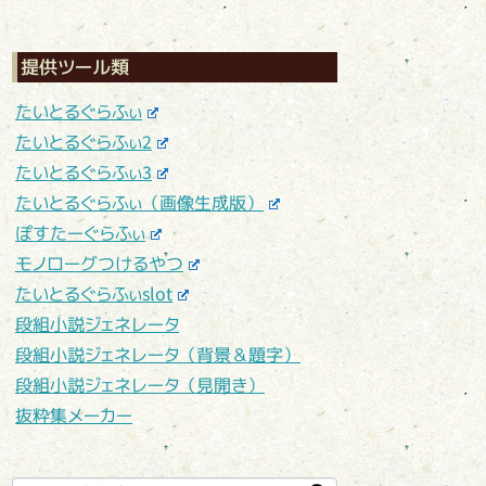
提供ツール類
たいとるぐらふぃ
たいとるぐらふぃ2
たいとるぐらふぃ3
たいとるぐらふぃ（画像生成版）
ぽすたーぐらふぃ
モノローグつけるやつ
たいとるぐらふぃslot
段組小説ジェネレータ
段組小説ジェネレータ（背景＆題字）
段組小説ジェネレータ（見開き）
抜粋集メーカー