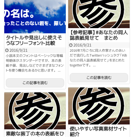
【参考記事】#あなたの同人
タイトルや見出しに使えそ
誌表紙見せて まとめ
うなフリーフォント比較
2016/9/21
2016/9/21
2016年7月ごろに同人作家さんのあい
だで流行したTwitterハッシュタグ「#あ
小説本文のフォントはベーシックな等幅
なたの同人誌表紙見せて」をまとめた
明朝体がスタンダードですが、本の表
togetterです。 ...
紙や扉、見出しなどでさまざまなフォン
トを使う機会もあるかと思います。 ...
この記事を読む
この記事を読む
使いやすい写真素材サイト
素敵な装丁の本の表紙をひ
紹介