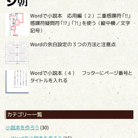
Wordで小説本 応用編（２）二重感嘆符「!!」
感嘆符疑問符「!?」「?!」を使う（縦中横／文字
記号）
Wordの余白設定の３つの方法と注意点
Wordで小説本（４） フッターにページ番号と
タイトルを入れる
カテゴリー一覧
小説本を作ろう
(30)