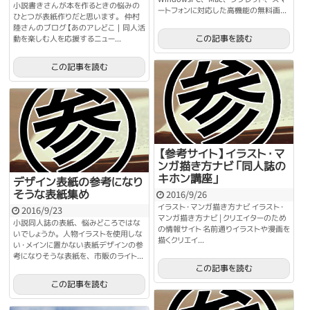
小説書きさんが本を作るときの悩みの
ートフォンに対応した高機能の無料画...
ひとつが表紙作りだと思います。 仲村
陸さんのブログ【あのアレどこ｜同人活
この記事を読む
動を楽しむ人を応援するニュー...
この記事を読む
【参考サイト】イラスト・マ
ンガ描き方ナビ「同人誌の
キホン講座」
デザイン表紙の参考になり
そうな表紙集め
2016/9/26
イラスト・マンガ描き方ナビ イラスト・
2016/9/23
マンガ描き方ナビ | クリエイターのため
小説同人誌の表紙、悩みどころではな
の情報サイト 名前通りイラストや漫画を
いでしょうか。人物イラストを使用しな
描くクリエイ...
い・メインに置かない表紙デザインの参
考になりそうな表紙を、市販のライト...
この記事を読む
この記事を読む