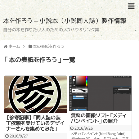
本を作ろう -- 小説本（小説同人誌）製作情報
自分の本を作りたい人のためのノウハウ＆リンク集
ホーム
本の表紙を作ろう
「 本の表紙を作ろう 」一覧
無料の画像ソフト「メディ
【参考記事】「同人誌の装
バンペイント」の紹介
丁依頼を受けているデザイ
2016/9/26
ナーさんを集めてみた」
メディバンペイント(MediBang Paint)
2016/9/27
WindowsPC、Mac、タブレット、スマ