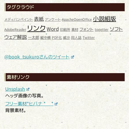
タグクラウド
小説組版
表紙
メディバンペイント
アンケート
ApacheOpenOffice
リンク
Word
ソフト
フォント
AdobeReader
印刷所
素材
togetter
ウェア解説
一太郎
縦中横
PDF化
威沙
同人誌
Twitter
@book_tsukuroさんのツイート
素材リンク
Unsplash
ヘッダ画像の写真。
フリー素材*ヒバナ * *
背景素材。