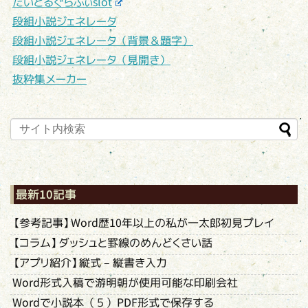
たいとるぐらふぃslot
段組小説ジェネレータ
段組小説ジェネレータ（背景＆題字）
段組小説ジェネレータ（見開き）
抜粋集メーカー
最新10記事
【参考記事】Word歴10年以上の私が一太郎初見プレイ
【コラム】ダッシュと罫線のめんどくさい話
【アプリ紹介】縦式 – 縦書き入力
Word形式入稿で游明朝が使用可能な印刷会社
Wordで小説本（５）PDF形式で保存する