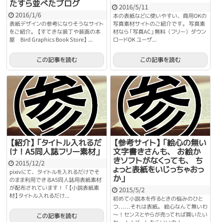
たすら並べたブログ
2016/5/11
2016/1/6
本の表紙などに使いやすい、商用OKの
表紙デザインの参考になりそうなサイト
写真素材サイトのご紹介です。 写真素
をご紹介。 【すてきな装丁や装画の本
材なら「写真AC」無料（フリー）ダウン
屋 Bird Graphics Book Store】 ...
ロードOK ユーザ...
この記事を読む
この記事を読む
【紹介】「タイトル入れるだ
【参考サイト】「絵心の無い
け！A5同人誌フリー素材」
文字書きさんも、 お絵か
きソフトがなくっても、 ち
2015/12/2
ょっと表紙をいじっちゃおっ
pixivにて、タイトルを入れるだけでそ
か」
のまま利用できるA5同人誌用表紙素材
が配布されています！ 「【小説表紙素
2015/5/2
材】タイトル入れるだけ...
初めて小説本を作るときの悩みのひと
つ……それは表紙。 絵心なんて無いわ
～！センスとやらが売ってれば買いたい
この記事を読む